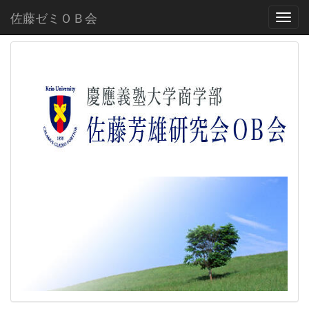
佐藤ゼミＯＢ会
Toggl