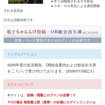
● 年１回開催されるＯＢ総会
● ＯＢ・ＯＧ有志による適宜開催
される交流会
が主な活動内容です。
インフォメーション
2026年度の近況報告、OB総会案内および総会出欠席
こちら
を
で受け付けております。(2026/07/29記入)
ログインについて
本サイトは、
投稿・閲覧にログインが必要
です。
ＰCの場合 画面最上部（黒帯）の右側にログインリンク
があ